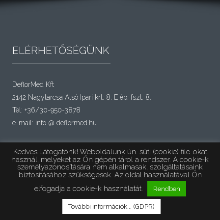
ELÉRHETŐSÉGÜNK
DeflorMed Kft
2142 Nagytarcsa Alsó Ipari krt. 8. E ép. fszt. 8.
Tel: +36/30-950-3878
e-mail:
info @ deflormed.hu
Kedves Látogatónk! Weboldalunk ún. süti (cookie) file-okat
használ, melyeket az Ön gépén tárol a rendszer. A cookie-k
személyazonosítására nem alkalmasak, szolgáltatásaink
biztosításához szükségesek. Az oldal használatával Ön
© 2013 |
AttikaSites
| Minden Jog Fenntartva |
elfogadja a cookie-k használatát.
Rendben
Designed by:
AttikaSites
© | All Rights Reserved.
További információk... (GDPR)