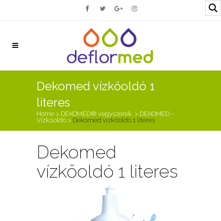
Dekomed vízkőoldó 1
literes
Home
>
DEKOMED® vegyszerek
>
DEKOMED -
Vízkőoldó
>
Dekomed vízkőoldó 1 literes
Dekomed
vízkőoldó 1 literes