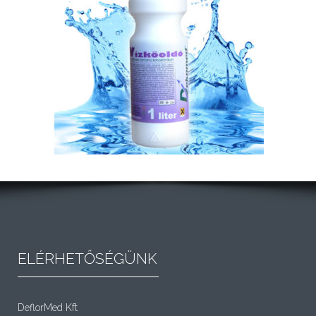
ELÉRHETŐSÉGÜNK
DeflorMed Kft