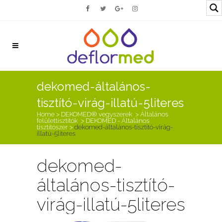
dekomed-általános-
tisztító-virág-illatú-5literes
Home
>
DEKOMED® vegyszerek
>
Általános
felülettisztítók
>
DEKOMED - Általános
tisztítószer
>
dekomed-általános-tisztító-virág-
illatú-5literes
dekomed-
általános-tisztító-
virág-illatú-5literes